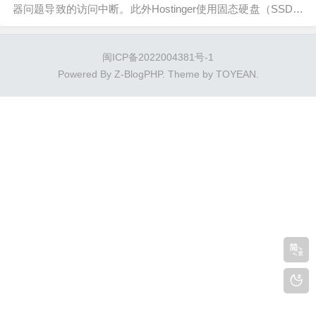
器问题导致的访问中断。此外Hostinger使用固态硬盘（SSD）
存储，这种存储方式比传统的硬盘驱动器更耐用，能够提供更
好的数据读写速度和更高的可靠性。...
闽ICP备2022004381号-1
Powered By
Z-BlogPHP
. Theme by
TOYEAN
.