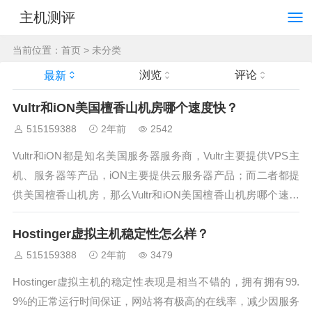
主机测评
当前位置：
首页
>
未分类
浏览
评论
最新
Vultr和iON美国檀香山机房哪个速度快？
515159388
2年前
2542
Vultr和iON都是知名美国服务器服务商，Vultr主要提供VPS主
机、服务器等产品，iON主要提供云服务器产品；而二者都提
供美国檀香山机房，那么Vultr和iON美国檀香山机房哪个速度
快呢？接下来小编来简单测试一下。Vultr檀香山IP地址：208.7
Hostinger虚拟主机稳定性怎么样？
2.154.76...
515159388
2年前
3479
Hostinger虚拟主机的稳定性表现是相当不错的，拥有拥有99.
9%的正常运行时间保证，网站将有极高的在线率，减少因服务